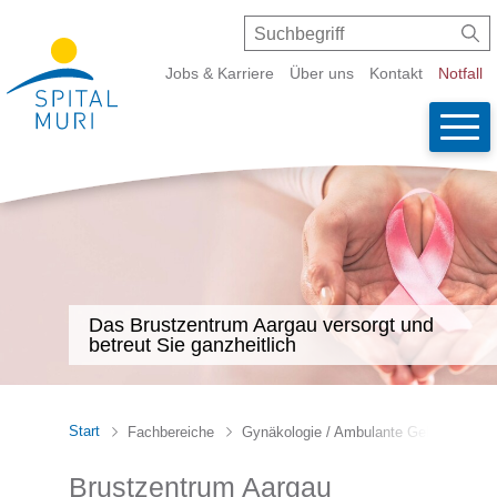
Schnellnavigation
Navigieren in Spital Muri
Suche
Suchbegriff
Suc
Metanavigation
Jobs & Karriere
Über uns
Kontakt
Notfall
Wicht
Haupt
Das Brustzentrum Aargau versorgt und
betreut Sie ganzheitlich
Start
Fachbereiche
Gynäkologie / Ambulante Geburtshilfe
Brustzentrum Aargau