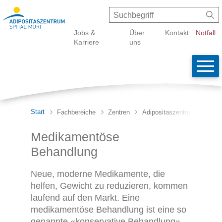
Schnellnavigation
Navigieren in Spital Muri
Suche
Suchbegriff
Suc
Metanavigation
Jobs &
Über
Kontakt
Notfall
Karriere
uns
Wicht
Haupt
Start
Fachbereiche
Zentren
Adipositaszentrum
Kons
Medikamentöse
Behandlung
Neue, moderne Medikamente, die
helfen, Gewicht zu reduzieren, kommen
laufend auf den Markt. Eine
medikamentöse Behandlung ist eine so
genannte «konservative Behandlung»,