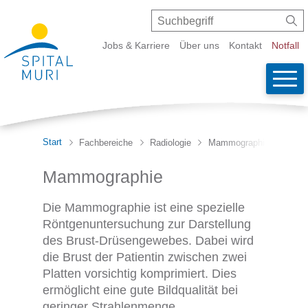
Schnellnavigation
Navigieren in Spital Muri
Suche
Suchbegriff
Suc
Metanavigation
Jobs & Karriere
Über uns
Kontakt
Notfall
Wicht
Haupt
Start
Fachbereiche
Radiologie
Mammographie
Mammographie
Die Mammographie ist eine spezielle
Röntgenuntersuchung zur Darstellung
des Brust-Drüsengewebes. Dabei wird
die Brust der Patientin zwischen zwei
Platten vorsichtig komprimiert. Dies
ermöglicht eine gute Bildqualität bei
geringer Strahlenmenge.