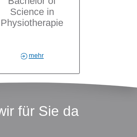
Bachelor of
Science in
Physiotherapie
mehr
ir für Sie da