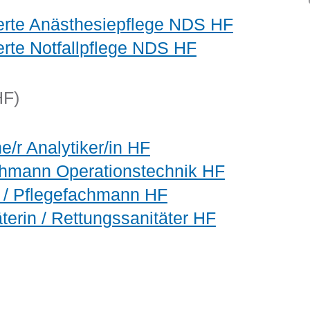
perte Anästhesiepflege NDS HF
perte Notfallpflege NDS HF
HF)
e/r Analytiker/in HF
achmann Operationstechnik HF
u / Pflegefachmann HF
terin / Rettungssanitäter HF