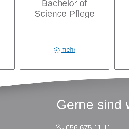
Bachelor of
Science Pflege
mehr
Gerne sind w
056 675 11 11