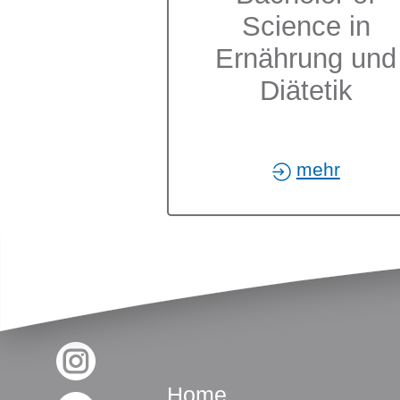
Science in
Ernährung und
Diätetik
mehr
Footer
Social Media
Home