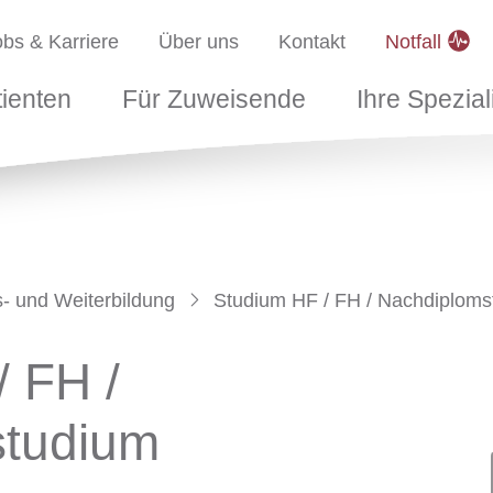
uri
anavigation
obs & Karriere
Über uns
Kontakt
Notfall
tarten
nten
Für Zuweisende
Ihre Spezialis
tienten
Für Zuweisende
Ihre Spezial
- und Weiterbildung
Studium HF / FH / Nachdiplom
/ FH /
studium