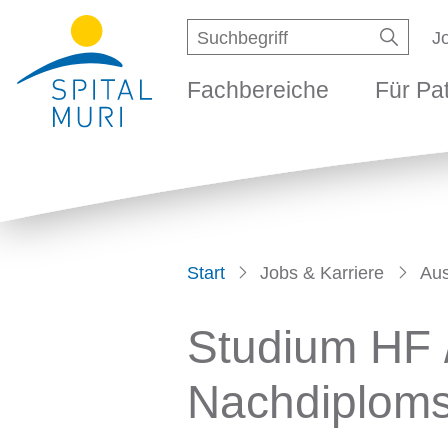
Navigieren in Spital M
Schnellnavigation
Suche
Suchbegriff
Met
J
Suche s
Fachbereiche
Für Patie
Hauptnavigation
Fachbereiche
Für Pa
Start
Jobs & Karriere
Aus
Studium HF 
Nachdiplom