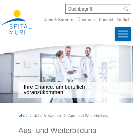
Schnellnavigation
Navigieren in Spital Muri
Suche
Suchbegriff
Suc
Metanavigation
Jobs & Karriere
Über uns
Kontakt
Notfall
Wicht
Haupt
Ihre Chance, um beruflich
voranzukommen
Start
Jobs & Karriere
Aus- und Weiterbildung
Aus- und Weiterbildung