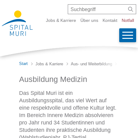
Schnellnavigation
Navigieren in Spital Muri
Suche
Suchbegriff
Suc
Metanavigation
Jobs & Karriere
Über uns
Kontakt
Notfall
Wicht
Haupt
Start
Jobs & Karriere
Aus- und Weiterbildung
Ärztliche 
Ausbildung Medizin
Das Spital Muri ist ein
Ausbildungsspital, das viel Wert auf
eine respektvolle und offene Kultur legt.
Im Bereich Innere Medizin absolvieren
pro Jahr rund 34 Studentinnen und
Studenten ihre praktische Ausbildung
(Wahlstudienjahr, PJ-Tertial,