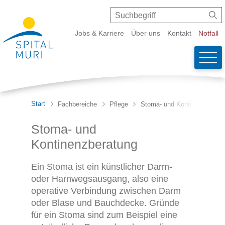
Schnellnavigation
Navigieren in Spital Muri
Suche
Suchbegriff
Suc
Metanavigation
Jobs & Karriere
Über uns
Kontakt
Notfall
Wicht
Haupt
Start
Fachbereiche
Pflege
Stoma- und Kontinenzberatu
Stoma- und
Kontinenzberatung
Ein Stoma ist ein künstlicher Darm-
oder Harnwegsausgang, also eine
operative Verbindung zwischen Darm
oder Blase und Bauchdecke. Gründe
für ein Stoma sind zum Beispiel eine