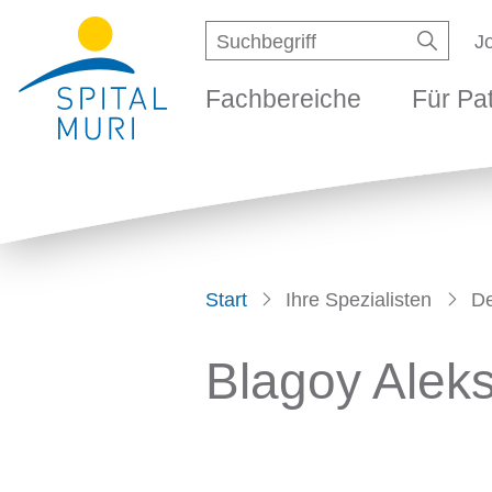
Navigieren in Spital M
Schnellnavigation
Suche
Suchbegriff
Met
J
Suche s
Fachbereiche
Für Patie
Hauptnavigation
Fachbereiche
Für Pa
Start
Ihre Spezialisten
De
Blagoy Alek