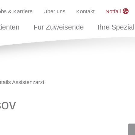
uri
anavigation
obs & Karriere
Über uns
Kontakt
Notfall
tarten
nten
Für Zuweisende
Ihre Spezialis
tienten
Für Zuweisende
Ihre Spezial
tails Assistenzarzt
sov